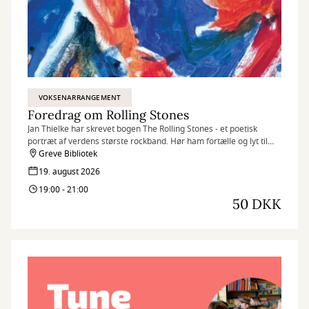
VOKSENARRANGEMENT
Foredrag om Rolling Stones
Jan Thielke har skrevet bogen The Rolling Stones - et poetisk
portræt af verdens største rockband. Hør ham fortælle og lyt til
sange fra deres LP'er, blandt andet det nye album: Foreign
Greve Bibliotek
Tongues.
19. august 2026
19:00 - 21:00
50 DKK