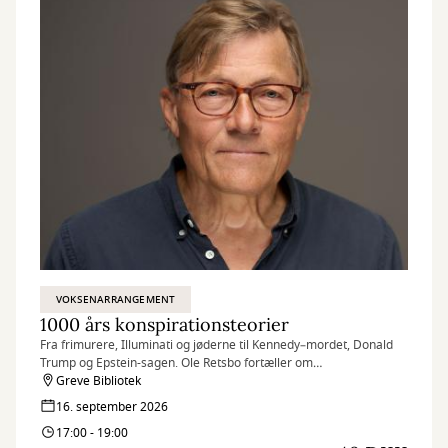
VOKSENARRANGEMENT
1000 års konspirationsteorier
Fra frimurere, Illuminati og jøderne til Kennedy–mordet, Donald
Trump og Epstein-sagen. Ole Retsbo fortæller om
konspirationsteoriernes brogede og ofte dramatiske historie -
Greve Bibliotek
hvorfor de opstod, hvem der startede dem, hvordan de bredte sig,
16. september 2026
og hvilke konsekvenser de har fået.
17:00 - 19:00