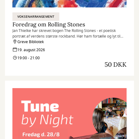
VOKSENARRANGEMENT
Foredrag om Rolling Stones
Jan Thielke har skrevet bogen The Rolling Stones - et poetisk
portræt af verdens største rockband. Hør ham fortælle og lyt til
sange fra deres LP'er, blandt andet det nye album: Foreign
Greve Bibliotek
Tongues.
19. august 2026
19:00 - 21:00
50 DKK