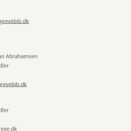
revebib.dk
nn Abrahamsen
dler
revebib.dk
dler
reve.dk