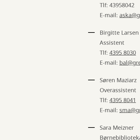
Tlf: 43958042
E-mail:
aska@g
Birgitte Larsen
Assistent
Tlf:
4395 8030
E-mail:
bal@gr
Søren Maziarz
Overassistent
Tlf:
4395 8041
E-mail:
sma@gr
Sara Meizner
Børnebibliotek