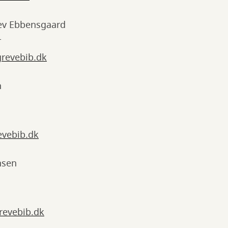
lev Ebbensgaard
r
revebib.dk
n
evebib.dk
nsen
evebib.dk