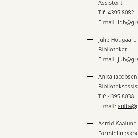
Assistent
Tlf:
4395 8082
E-mail:
loh@gr
Julie Hougaard
Bibliotekar
E-mail:
juh@gr
Anita Jacobsen
Biblioteksassis
Tlf:
4395 8038
E-mail:
anita@g
Astrid Kaalund
Formidlingskoo