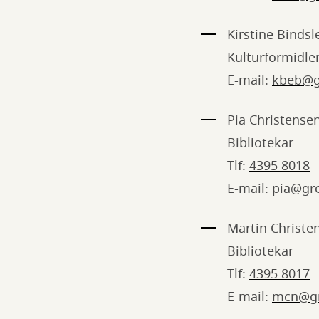
Kirstine Binds
Kulturformidle
E-mail:
kbeb@g
Pia Christense
Bibliotekar
Tlf:
4395 8018
E-mail:
pia@gr
Martin Christe
Bibliotekar
Tlf:
4395 8017
E-mail:
mcn@gr