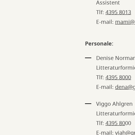
Assistent
Tlf:
4395 8013
E-mail:
mami@g
Personale:
Denise Norma
Litteraturformi
Tlf:
4395 8000
E-mail:
dena@g
Viggo Ahlgren
Litteraturformi
Tlf:
4395 80
00
E-mail:
viah@g