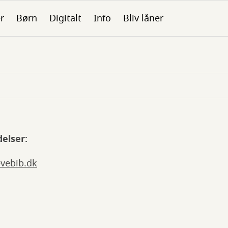
er
Børn
Digitalt
Info
Bliv låner
elser:
vebib.dk