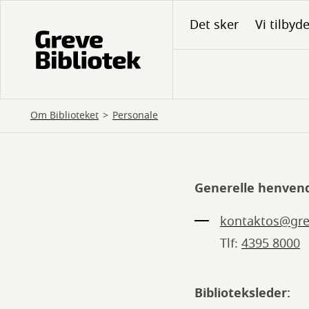
Gå
Det sker
Vi tilbyd
til
hovedindhold
Om Biblioteket
Personale
Generelle henvend
Personale
kontaktos@gre
Tlf:
4395 8000
Biblioteksleder: