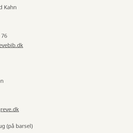
rd Kahn
 76
evebib.dk
en
reve.dk
 (på barsel)