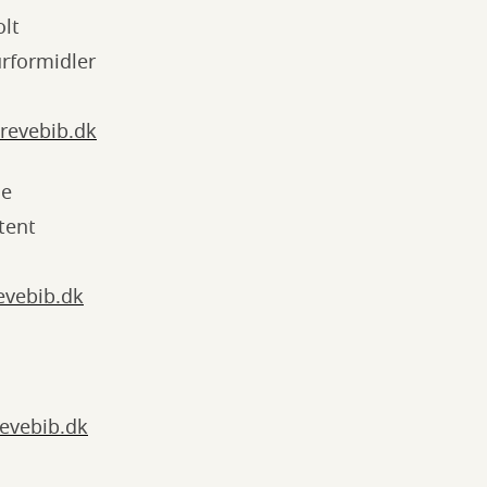
lt
urformidler
revebib.dk
he
tent
evebib.dk
evebib.dk