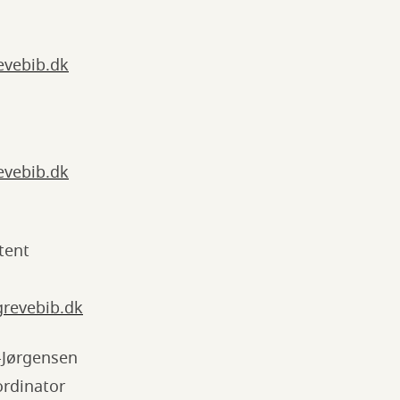
evebib.dk
evebib.dk
tent
revebib.dk
-Jørgensen
rdinator