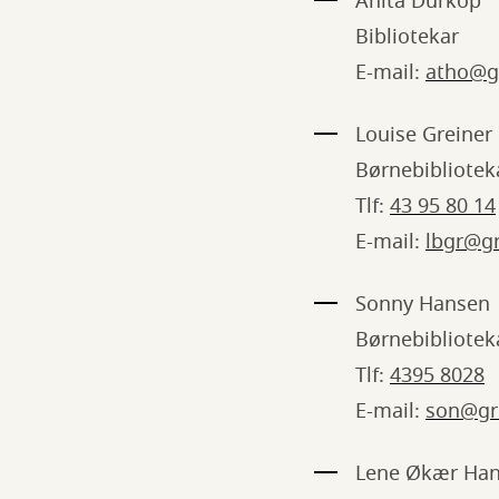
Anita Dürkop
Bibliotekar
E-mail:
atho@g
Louise Greiner
Børnebibliotek
Tlf:
43 95 80 14
E-mail:
lbgr@gr
Sonny Hansen
Børnebibliotek
Tlf:
4395 8028
E-mail:
son@gr
Lene Økær Ha