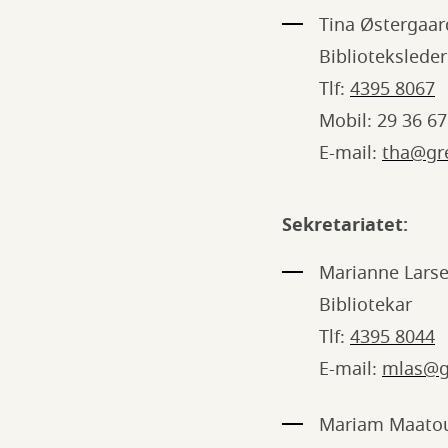
Tina Østergaa
Biblioteksleder
Tlf:
4395 8067
Mobil: 29 36 67
E-mail:
tha@gr
Sekretariatet:
Marianne Lars
Bibliotekar
Tlf:
4395 8044
E-mail:
mlas@g
Mariam Maatoug