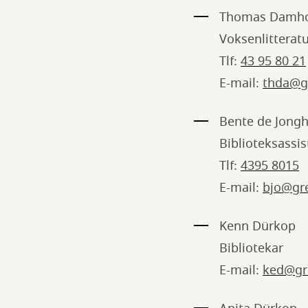
Thomas Damho
Voksenlitterat
Tlf:
43 95 80 21
E-mail:
thda@g
Bente de Jong
Biblioteksassis
Tlf:
4395 8015
E-mail:
bjo@gr
Kenn Dürkop
Bibliotekar
E-mail:
ked@gr