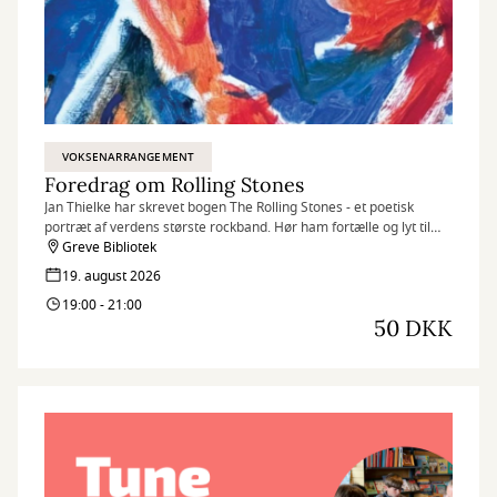
VOKSENARRANGEMENT
Foredrag om Rolling Stones
Jan Thielke har skrevet bogen The Rolling Stones - et poetisk
portræt af verdens største rockband. Hør ham fortælle og lyt til
sange fra deres LP'er, blandt andet det nye album: Foreign
Greve Bibliotek
Tongues.
19. august 2026
19:00 - 21:00
50 DKK