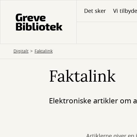
Gå
Det sker
Vi tilbyd
til
hovedindhold
Digitalt
Faktalink
Faktalink
Elektroniske artikler om
Artiklerne giver en