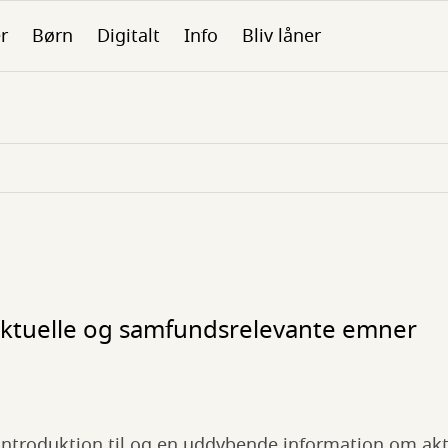
er
Børn
Digitalt
Info
Bliv låner
 aktuelle og samfundsrelevante emner
 introduktion til og en uddybende information om akt