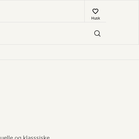
Husk
uelle og klasssiske