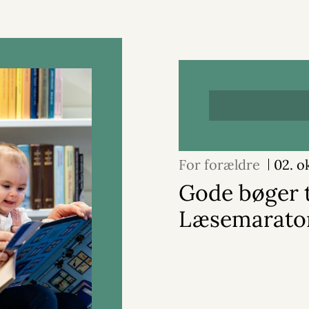
For forældre
02. o
Gode bøger t
Læsemarato