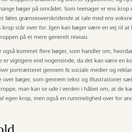
mange bøger på området. Som teenager er ens krop 
et føles grænseoverskridende at tale med ens voksne 
krop står over for. Igen kan bøger være en vej til at 
kroppen på et mere generelt niveau.
er også kommet flere bøger, som handler om, hvorda
te er vigtigere end nogensinde, da det kan være en ko
liver portrætteret gennem fx sociale medier og reklam
e over bøger, som gennem tekst og illustrationer sæ
roppe, man kan se ude i verden i håbet om, at de kan
t af egen krop, men også en rummelighed over for and
old