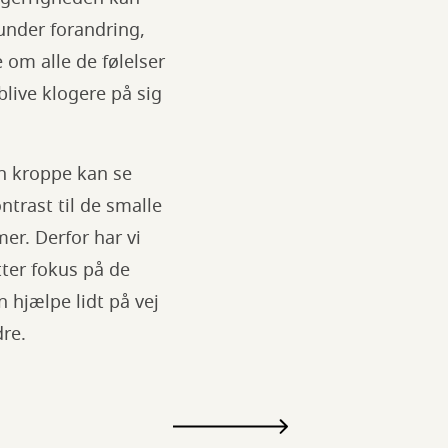
under forandring,
om alle de følelser
blive klogere på sig
n kroppe kan se
ntrast til de smalle
er. Derfor har vi
tter fokus på de
 hjælpe lidt på vej
re.