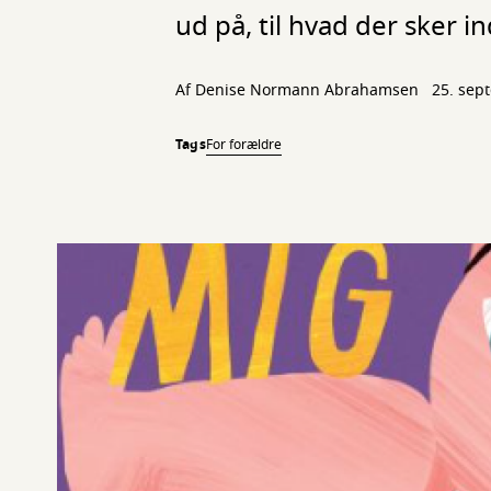
ud på, til hvad der sker i
Af
Denise Normann Abrahamsen
25. sep
Tags
For forældre