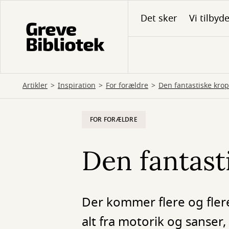
Gå
Det sker
Vi tilbyd
til
hovedindhold
Artikler
Inspiration
For forældre
Den fantastiske krop
FOR FORÆLDRE
Den fantast
Der kommer flere og fler
alt fra motorik og sanser