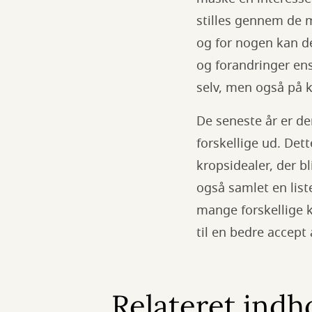
stilles gennem de 
og for nogen kan d
og forandringer ens 
selv, men også på 
De seneste år er d
forskellige ud. Det
kropsidealer, der b
også samlet en list
mange forskellige k
til en bedre accep
Relateret indh