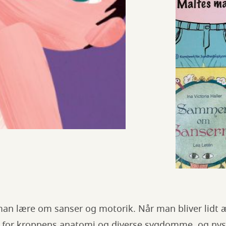
 man lære om sanser og motorik. Når man bliver lidt 
 for kroppens anatomi og diverse sygdomme, og ny