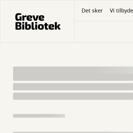
Gå
Det sker
Vi tilbyd
til
hovedindhold