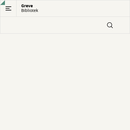
Gå
Greve
Bibliotek
til
hovedindhold