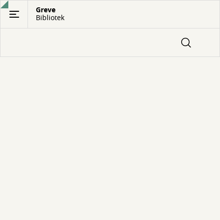
Gå
Greve
Bibliotek
til
hovedindhold