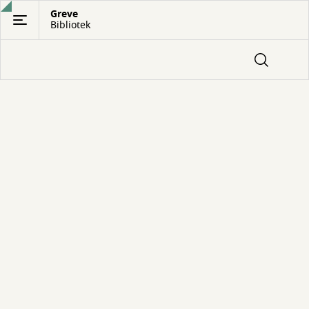
Gå
Greve
Bibliotek
til
hovedindhold