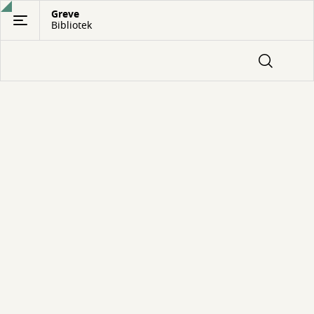
Gå
Greve
Bibliotek
til
hovedindhold