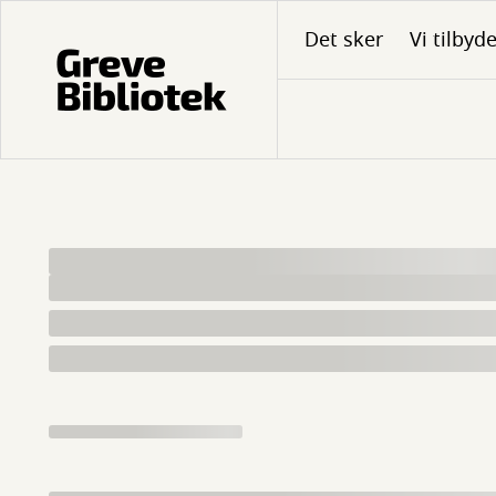
Gå
Det sker
Vi tilbyd
til
hovedindhold