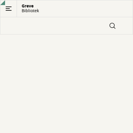
Gå
Greve
Bibliotek
til
hovedindhold