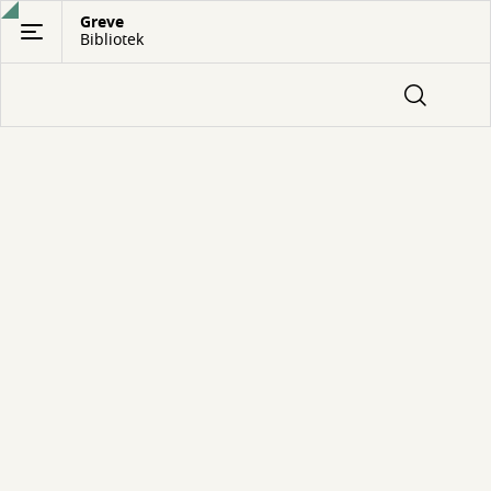
Gå
Greve
Bibliotek
til
hovedindhold