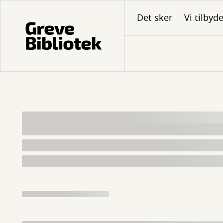
Gå
Det sker
Vi tilbyd
til
hovedindhold