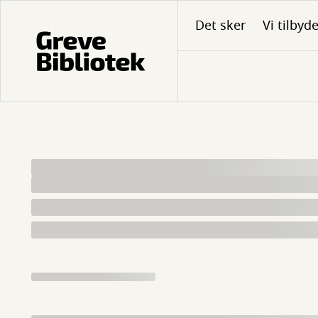
Gå
Det sker
Vi tilbyd
til
hovedindhold