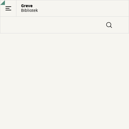
Gå
Greve
Bibliotek
til
hovedindhold