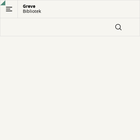
Gå
Greve
Bibliotek
til
hovedindhold