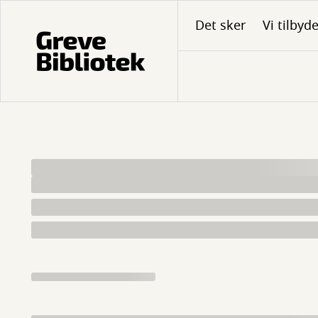
Gå
Det sker
Vi tilbyd
til
hovedindhold