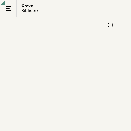
Gå
Greve
Bibliotek
til
hovedindhold