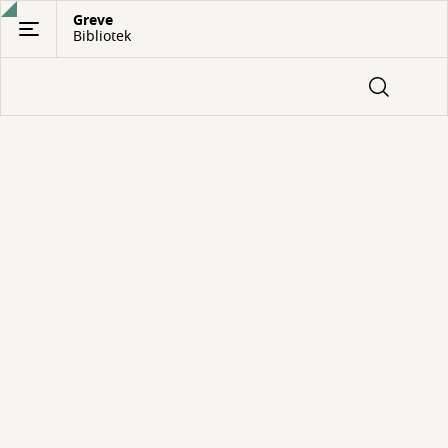
Gå
Greve
Bibliotek
til
hovedindhold