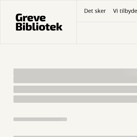
Gå
Det sker
Vi tilbyd
til
hovedindhold