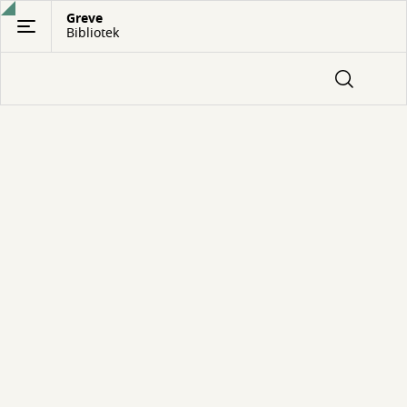
Gå
Greve
Bibliotek
til
hovedindhold