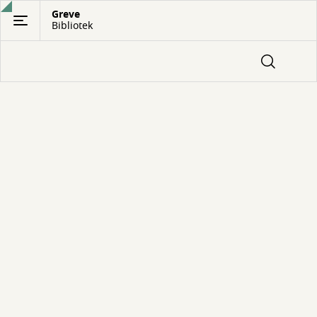
Gå
Greve
Bibliotek
til
hovedindhold