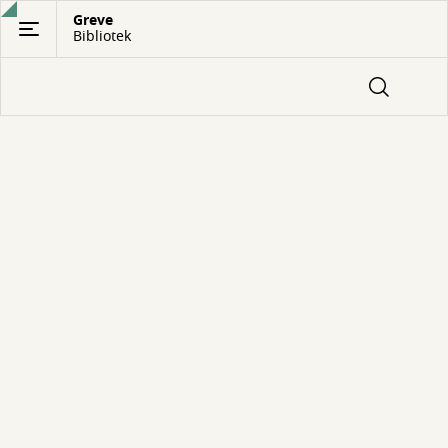
Gå
Greve
Bibliotek
til
hovedindhold