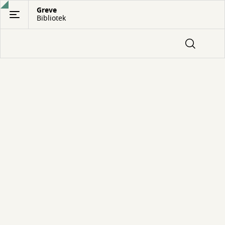
Gå
Greve
Bibliotek
til
hovedindhold