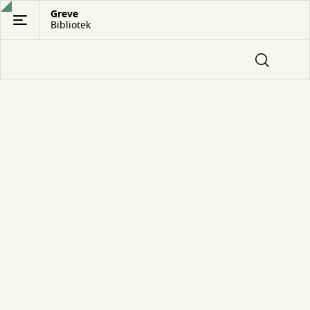
Gå
Greve
Bibliotek
til
hovedindhold