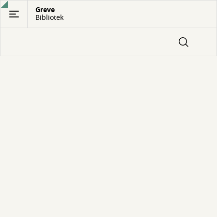
Gå
Greve
Bibliotek
til
hovedindhold