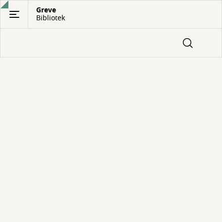
Gå
Greve
Bibliotek
til
hovedindhold