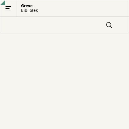
Gå
Greve
Bibliotek
til
hovedindhold