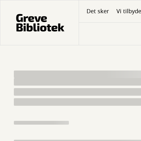
Gå
Det sker
Vi tilbyd
til
hovedindhold