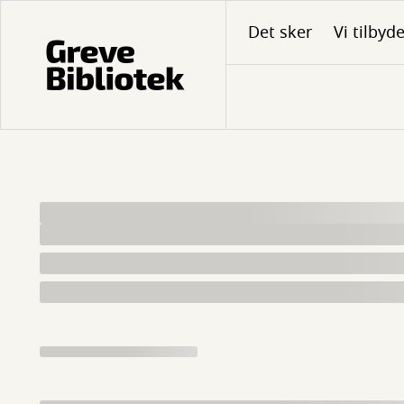
Gå
Det sker
Vi tilbyd
til
hovedindhold