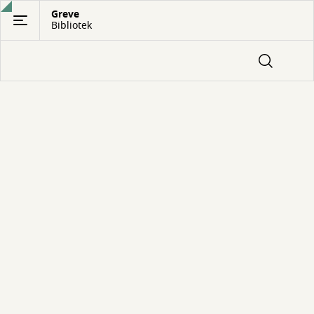
Gå
Greve
Bibliotek
til
hovedindhold