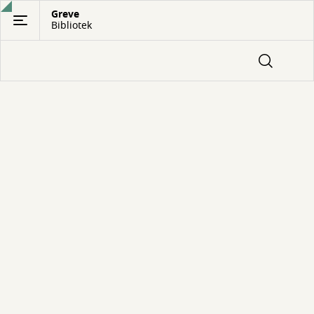
Gå
Greve
Bibliotek
til
hovedindhold